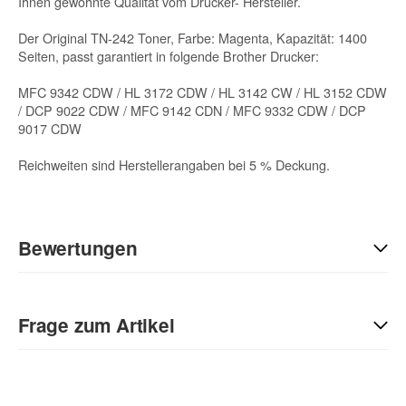
Ihnen gewohnte Qualität vom Drucker- Hersteller.
Der Original TN-242 Toner, Farbe: Magenta, Kapazität: 1400
Seiten, passt garantiert in folgende Brother Drucker:
MFC 9342 CDW / HL 3172 CDW / HL 3142 CW / HL 3152 CDW
/ DCP 9022 CDW / MFC 9142 CDN / MFC 9332 CDW / DCP
9017 CDW
Reichweiten sind Herstellerangaben bei 5 % Deckung.
Bewertungen
Geben Sie die erste Bewertung für diesen Artikel ab und helfen
Sie Anderen bei der Kaufentscheidung:
Frage zum Artikel
Kontaktdaten
Anrede