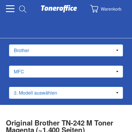
Warenkorb
Original Brother TN-242 M Toner
Magenta (~1.400 Seiten)