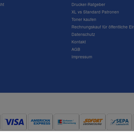
cht
Drucker-Ratgeber
XL vs Standard Patronen
Toner kaufen
Rechnungskauf für öffentliche Ei
Datenschutz
Frage abschicken
Kontakt
AGB
Impressum