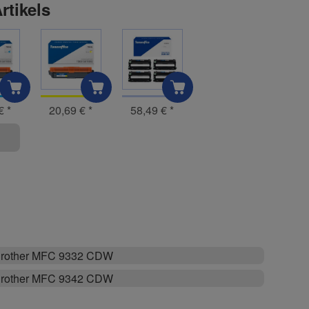
rtikels
 €
*
20,69 €
*
58,49 €
*
rother MFC 9332 CDW
rother MFC 9342 CDW