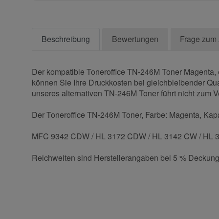
Beschreibung
Bewertungen
Frage zum 
Der kompatible Toneroffice TN-246M Toner Magenta, er
können Sie Ihre Druckkosten bei gleichbleibender Qual
unseres alternativen TN-246M Toner führt nicht zum Ve
Der Toneroffice TN-246M Toner, Farbe: Magenta, Kapazi
MFC 9342 CDW / HL 3172 CDW / HL 3142 CW / HL
Reichweiten sind Herstellerangaben bei 5 % Deckung
Kontaktdaten
Geben Sie die erste Bewertung für diesen Artikel ab 
Anrede