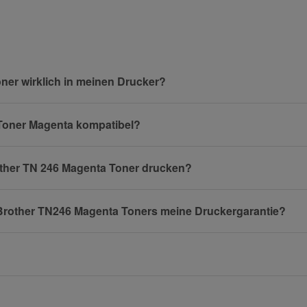
Nachname
ner wirklich in meinen Drucker?
6 Toner Magenta kompatibel?
E-Mail
rother TN 246 Magenta Toner drucken?
n Brother TN246 Magenta Toners meine Druckergarantie?
Mobiltelefon