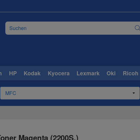
n
HP
Kodak
Kyocera
Lexmark
Oki
Ricoh
oner Magenta (2200S.)