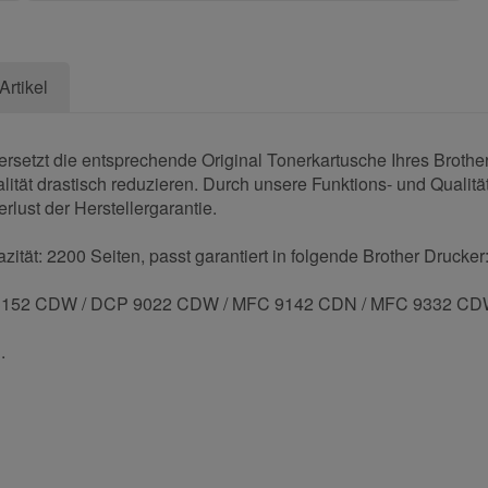
Artikel
setzt die entsprechende Original Tonerkartusche Ihres Brothe
ität drastisch reduzieren. Durch unsere Funktions- und Qualität
rlust der Herstellergarantie.
tät: 2200 Seiten, passt garantiert in folgende Brother Drucker
 3152 CDW / DCP 9022 CDW / MFC 9142 CDN / MFC 9332 C
.
und helfen Sie Anderen bei der Kaufentscheidung: