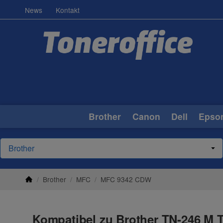
News
Kontakt
Brother
Canon
Dell
Epso
/
Brother
/
MFC
/
MFC 9342 CDW
Kompatibel zu Brother TN-246 M T