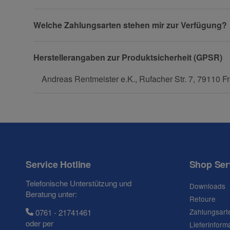
Welche Zahlungsarten stehen mir zur Verfügung?
Herstellerangaben zur Produktsicherheit (GPSR)
Frage zum Artikel
Andreas Rentmeister e.K., Rufacher Str. 7, 79110 Fr
Ihre Frage
Service Hotline
Shop Ser
Telefonische Unterstützung und
Downloads
Beratung unter:
Retoure
Zahlungsart
0761 - 21741461
oder per
Lieferinform