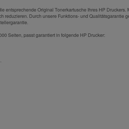
 die entsprechende Original Tonerkartusche Ihres HP Druckers.
sch reduzieren. Durch unsere Funktions- und Qualitätsgarantie g
tellergarantie.
000 Seiten, passt garantiert in folgende HP Drucker:
.
und helfen Sie Anderen bei der Kaufentscheidung:
Nachname