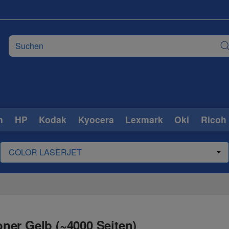
n
HP
Kodak
Kyocera
Lexmark
Oki
Ricoh
ner Gelb (~4000 Seiten)