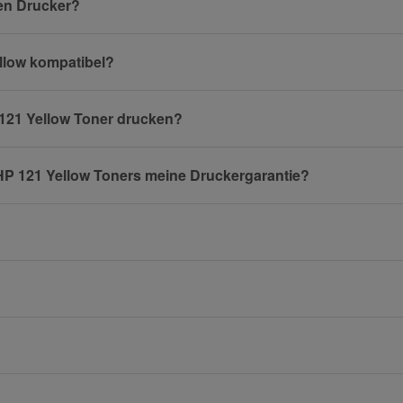
nen Drucker?
ellow kompatibel?
E-Mail
 121 Yellow Toner drucken?
 HP 121 Yellow Toners meine Druckergarantie?
Mobiltelefon