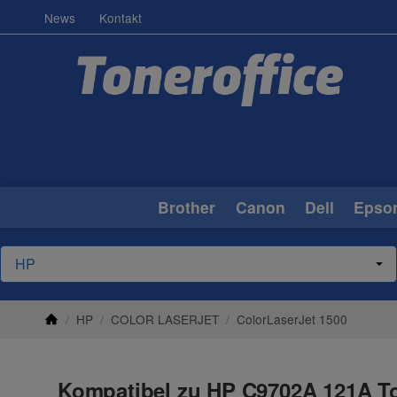
News
Kontakt
Brother
Canon
Dell
Epso
/
HP
/
COLOR LASERJET
/
ColorLaserJet 1500
Kompatibel zu HP C9702A 121A To