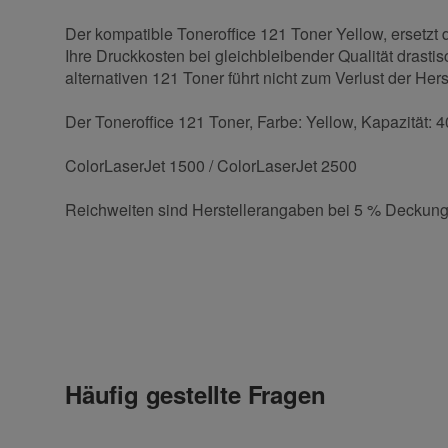
Der kompatible Toneroffice 121 Toner Yellow, ersetzt
Ihre Druckkosten bei gleichbleibender Qualität drasti
alternativen 121 Toner führt nicht zum Verlust der Hers
Der Toneroffice 121 Toner, Farbe: Yellow, Kapazität: 4
ColorLaserJet 1500 / ColorLaserJet 2500
Reichweiten sind Herstellerangaben bei 5 % Deckung
Kontaktdaten
Geben Sie die erste Bewertung für diesen Artikel ab 
Anrede
Häufig gestellte Fragen
Vorname