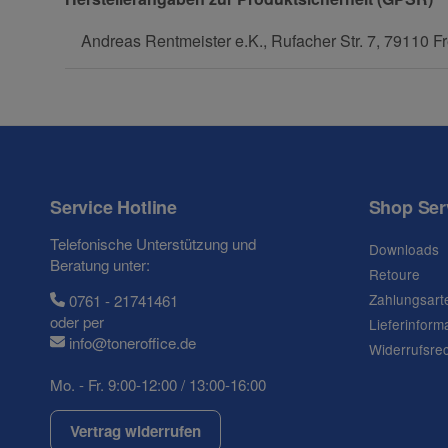
Frage zum Artikel
Andreas Rentmeister e.K., Rufacher Str. 7, 79110 Fr
Ihre Frage
Service Hotline
Shop Ser
Telefonische Unterstützung und
Downloads
Beratung unter:
Retoure
Zahlungsart
0761 - 21741461
oder per
Lieferinform
info@toneroffice.de
Widerrufsre
Mo. - Fr. 9:00-12:00 / 13:00-16:00
(* = Pflichtfelder)
Datenschutzerklärung
Vertrag widerrufen