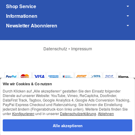
Shop Service
Informationen
Newsletter Abonnieren
Datenschutz
•
Impressum
(* = Pflichtfelder)
Wie wir Cookies & Co nutzen
Datenschutzerklärung
Durch Klicken auf „Alle akzeptieren“ gestatten Sie den Einsatz folgender
Dienste auf unserer Website: YouTube, Vimeo, ReCaptcha, Doofinder,
Frage abschicken
DataFirst Track, Tagbox, Google Analytics 4, Google Ads Conversion Tracking,
PayPal Express Checkout und Ratenzahlung. Sie können die Einstellung
jederzeit ändern (Fingerabdruck-Icon links unten). Weitere Details finden Sie
*
Alle Preise inkl. gesetzlicher USt., zzgl.
Versand
unter
Konfigurieren
und in unserer
Datenschutzerklärung
.
Ablehnen
© © Toneroffice.de
Powered by
JTL-Shop
Alle akzeptieren
Konzeption und Umsetzung durch
webimpact GmbH