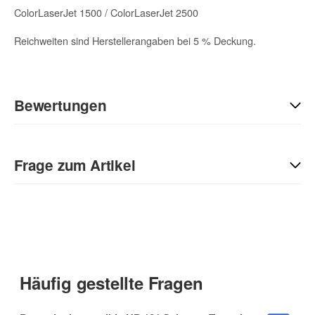
ColorLaserJet 1500 / ColorLaserJet 2500
Reichweiten sind Herstellerangaben bei 5 % Deckung.
Bewertungen
Geben Sie die erste Bewertung für diesen Artikel ab und helfen
Sie Anderen bei der Kaufentscheidung:
Frage zum Artikel
Kontaktdaten
Anrede
Häufig gestellte Fragen
Vorname