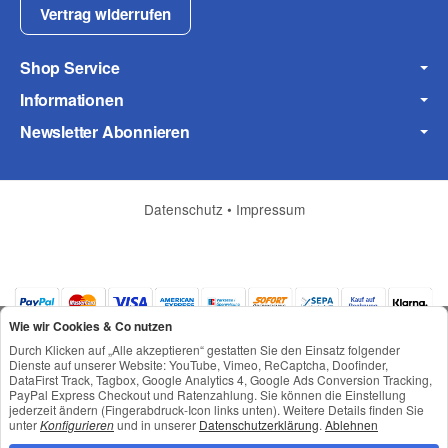
Vertrag widerrufen
Shop Service
Informationen
Newsletter Abonnieren
Datenschutz
•
Impressum
(* = Pflichtfelder)
Wie wir Cookies & Co nutzen
Datenschutzerklärung
Durch Klicken auf „Alle akzeptieren“ gestatten Sie den Einsatz folgender
Dienste auf unserer Website: YouTube, Vimeo, ReCaptcha, Doofinder,
Frage abschicken
DataFirst Track, Tagbox, Google Analytics 4, Google Ads Conversion Tracking,
PayPal Express Checkout und Ratenzahlung. Sie können die Einstellung
jederzeit ändern (Fingerabdruck-Icon links unten). Weitere Details finden Sie
*
Alle Preise inkl. gesetzlicher USt., zzgl.
Versand
unter
Konfigurieren
und in unserer
Datenschutzerklärung
.
Ablehnen
© © Toneroffice.de