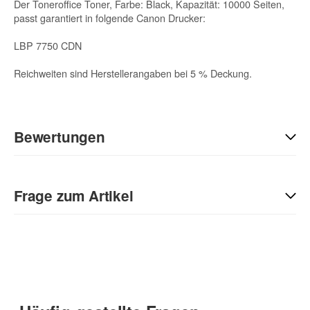
Der Toneroffice Toner, Farbe: Black, Kapazität: 10000 Seiten,
passt garantiert in folgende Canon Drucker:
LBP 7750 CDN
Reichweiten sind Herstellerangaben bei 5 % Deckung.
Bewertungen
Geben Sie die erste Bewertung für diesen Artikel ab und helfen
Sie Anderen bei der Kaufentscheidung:
Frage zum Artikel
Kontaktdaten
Anrede