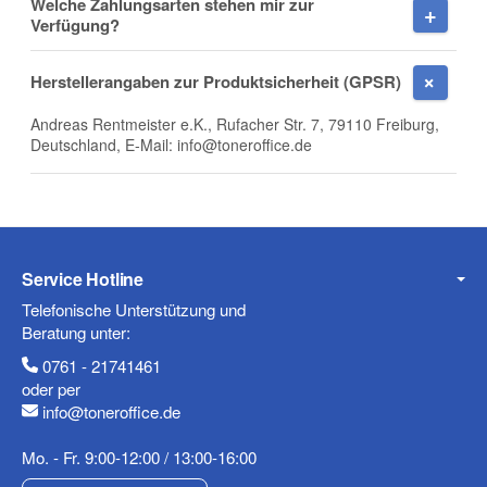
Welche Zahlungsarten stehen mir zur
Verfügung?
Telefon
Herstellerangaben zur Produktsicherheit (GPSR)
Andreas Rentmeister e.K., Rufacher Str. 7, 79110 Freiburg,
Deutschland, E-Mail: info@toneroffice.de
Mobiltelefon
Fax
Service Hotline
Telefonische Unterstützung und
Beratung unter:
0761 - 21741461
oder per
info@toneroffice.de
Mo. - Fr. 9:00-12:00 / 13:00-16:00
Frage zum Artikel
Ihre Frage