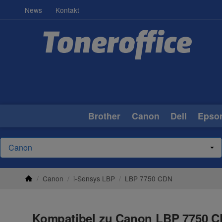
News
Kontakt
Brother
Canon
Dell
Epso
/
Canon
/
i-Sensys LBP
/
LBP 7750 CDN
Kompatibel zu Canon LBP 7750 CD