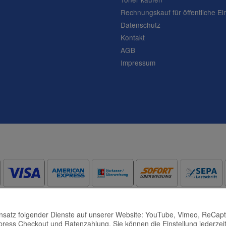
Rechnungskauf für öffentliche Ei
Datenschutz
Frage abschicken
Kontakt
AGB
Impressum
Einsatz folgender Dienste auf unserer Website: YouTube, Vimeo, ReCap
press Checkout und Ratenzahlung. Sie können die Einstellung jederzeit