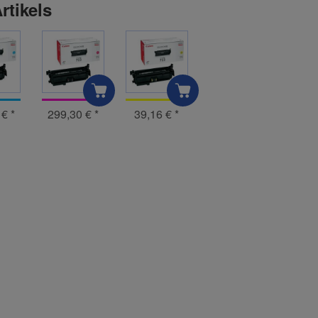
rtikels
 €
*
299,30 €
*
39,16 €
*