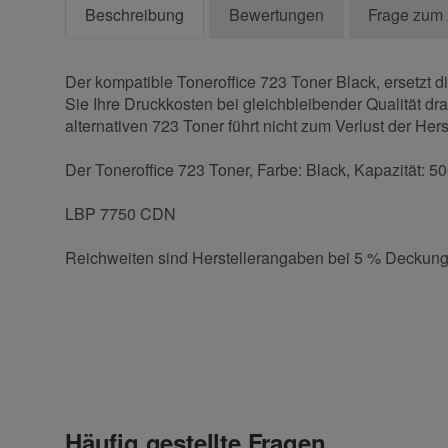
Beschreibung
Bewertungen
Frage zum 
Der kompatible Toneroffice 723 Toner Black, ersetzt 
Sie Ihre Druckkosten bei gleichbleibender Qualität dr
alternativen 723 Toner führt nicht zum Verlust der Hers
Der Toneroffice 723 Toner, Farbe: Black, Kapazität: 50
LBP 7750 CDN
Reichweiten sind Herstellerangaben bei 5 % Deckung
Kontaktdaten
Geben Sie die erste Bewertung für diesen Artikel ab 
Anrede
Häufig gestellte Fragen