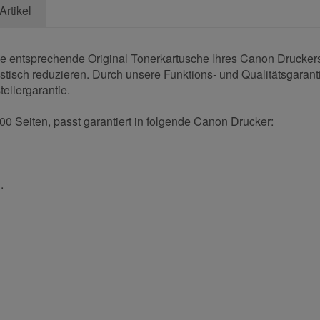
Artikel
die entsprechende Original Tonerkartusche Ihres Canon Drucker
astisch reduzieren. Durch unsere Funktions- und Qualitätsgarant
tellergarantie.
00 Seiten, passt garantiert in folgende Canon Drucker:
.
und helfen Sie Anderen bei der Kaufentscheidung: