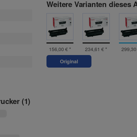
Weitere Varianten dieses A
156,00 €
*
234,61 €
*
299,30
Original
rucker (1)