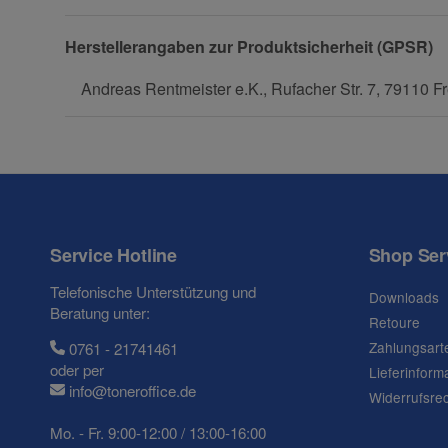
Herstellerangaben zur Produktsicherheit (GPSR)
Frage zum Artikel
Andreas Rentmeister e.K., Rufacher Str. 7, 79110 Fr
Ihre Frage
Service Hotline
Shop Ser
Telefonische Unterstützung und
Downloads
Beratung unter:
Retoure
Zahlungsart
0761 - 21741461
oder per
Lieferinform
info@toneroffice.de
Widerrufsre
Mo. - Fr. 9:00-12:00 / 13:00-16:00
(* = Pflichtfelder)