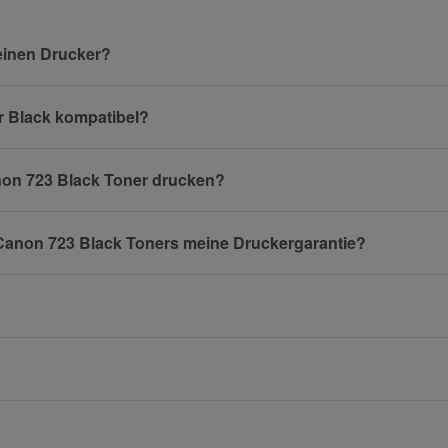
Nachname
einen Drucker?
er Black kompatibel?
E-Mail
anon 723 Black Toner drucken?
 Canon 723 Black Toners meine Druckergarantie?
Mobiltelefon