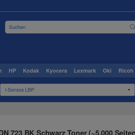
n
HP
Kodak
Kyocera
Lexmark
Oki
Ricoh
N 723 BK Schwarz Toner (~5.000 Seiten