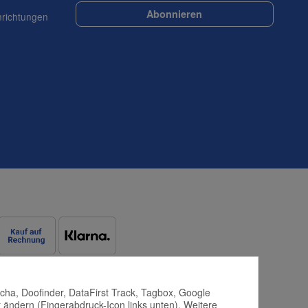
Abonnieren
nrichtungen
tcha, Doofinder, DataFirst Track, Tagbox, Google
 ändern (Fingerabdruck-Icon links unten). Weitere