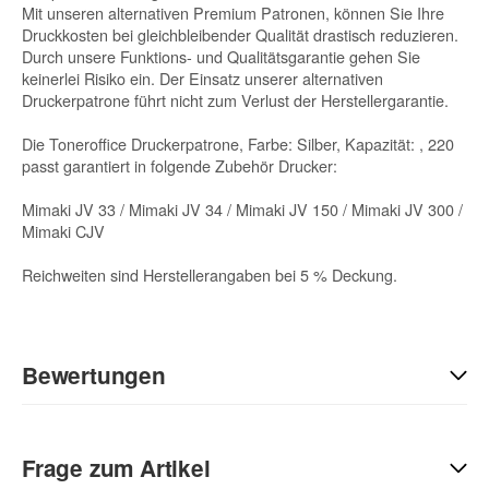
Mit unseren alternativen Premium Patronen, können Sie Ihre
Druckkosten bei gleichbleibender Qualität drastisch reduzieren.
Durch unsere Funktions- und Qualitätsgarantie gehen Sie
keinerlei Risiko ein. Der Einsatz unserer alternativen
Druckerpatrone führt nicht zum Verlust der Herstellergarantie.
Die Toneroffice Druckerpatrone, Farbe: Silber, Kapazität: , 220
passt garantiert in folgende Zubehör Drucker:
Mimaki JV 33 / Mimaki JV 34 / Mimaki JV 150 / Mimaki JV 300 /
Mimaki CJV
Reichweiten sind Herstellerangaben bei 5 % Deckung.
Bewertungen
Geben Sie die erste Bewertung für diesen Artikel ab und helfen
Sie Anderen bei der Kaufentscheidung:
Frage zum Artikel