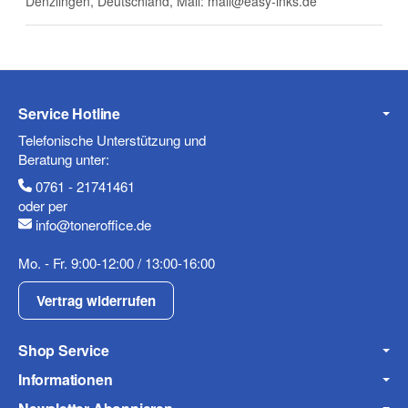
Denzlingen, Deutschland, Mail: mail@easy-inks.de
E-Mail
Service Hotline
Telefonische Unterstützung und
Telefon
Beratung unter:
0761 - 21741461
oder per
info@toneroffice.de
Mobiltelefon
Mo. - Fr. 9:00-12:00 / 13:00-16:00
Vertrag widerrufen
Shop Service
Fax
Informationen