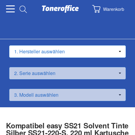
Warenkorb
Kompatibel easy SS21 Solvent Tinte
Silber SS21-220-S, 220 ml Kartusche