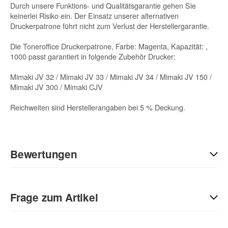
Durch unsere Funktions- und Qualitätsgarantie gehen Sie
keinerlei Risiko ein. Der Einsatz unserer alternativen
Druckerpatrone führt nicht zum Verlust der Herstellergarantie.
Die Toneroffice Druckerpatrone, Farbe: Magenta, Kapazität: ,
1000 passt garantiert in folgende Zubehör Drucker:
Mimaki JV 32 / Mimaki JV 33 / Mimaki JV 34 / Mimaki JV 150 /
Mimaki JV 300 / Mimaki CJV
Reichweiten sind Herstellerangaben bei 5 % Deckung.
Bewertungen
Geben Sie die erste Bewertung für diesen Artikel ab und helfen
Sie Anderen bei der Kaufentscheidung:
Frage zum Artikel
Kontaktdaten