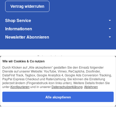
Vertrag widerrufen
Shop Service
Informationen
Newsletter Abonnieren
Datenschutz
•
Impressum
Wie wir Cookies & Co nutzen
Durch Klicken auf „Alle akzeptieren“ gestatten Sie den Einsatz folgender
Dienste auf unserer Website: YouTube, Vimeo, ReCaptcha, Doofinder,
DataFirst Track, Tagbox, Google Analytics 4, Google Ads Conversion Tracking,
PayPal Express Checkout und Ratenzahlung. Sie können die Einstellung
jederzeit ändern (Fingerabdruck-Icon links unten). Weitere Details finden Sie
unter
Konfigurieren
und in unserer
Datenschutzerklärung
.
Ablehnen
Alle akzeptieren
*
Alle Preise inkl. gesetzlicher USt., zzgl.
Versand