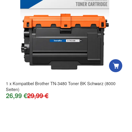
Firma
E-Mail
1
x
Kompatibel Brother TN-3480 Toner BK Schwarz (8000
Seiten)
26,99 €
29,99 €
Telefon
Mobiltelefon