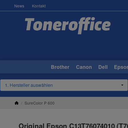
News
Kontakt
Brother
Canon
Dell
Epso
/
SureColor P 600
Original Epson C13T76074010 (T76