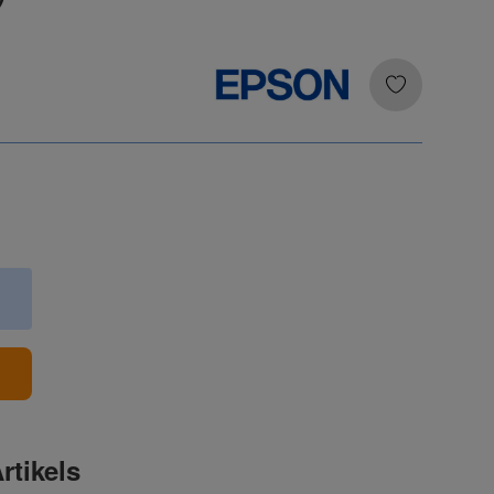
b
rtikels