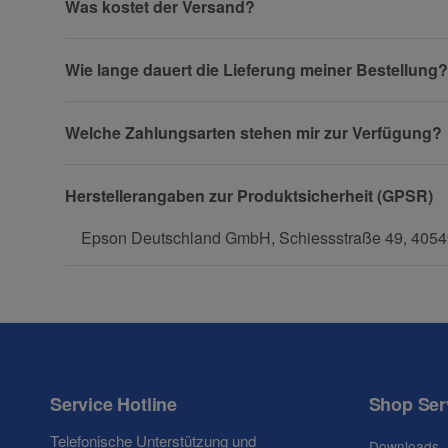
Was kostet der Versand?
Firma
Wie lange dauert die Lieferung meiner Bestellung?
Welche Zahlungsarten stehen mir zur Verfügung?
Telefon
Herstellerangaben zur Produktsicherheit (GPSR)
Epson Deutschland GmbH, Schiessstraße 49, 40549
Fax
Service Hotline
Shop Ser
Frage zum Artikel
Telefonische Unterstützung und
Downloads