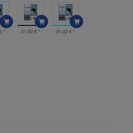
 €
*
31,02 €
*
31,02 €
*