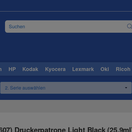
n
HP
Kodak
Kyocera
Lexmark
Oki
Ricoh
07) Druckerpatrone Light Black (25,9ml