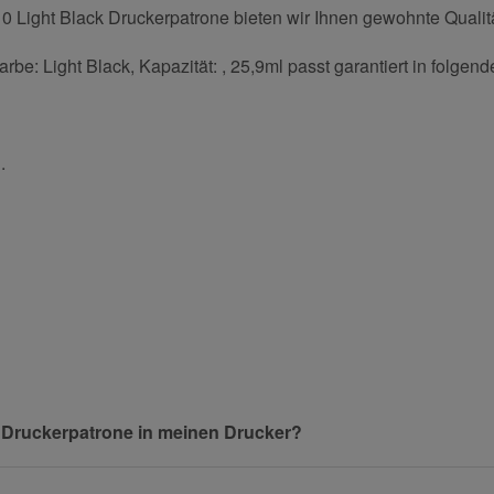
Light Black Druckerpatrone bieten wir Ihnen gewohnte Qualitä
e: Light Black, Kapazität: , 25,9ml passt garantiert in folgen
.
und helfen Sie Anderen bei der Kaufentscheidung:
Nachname
 Druckerpatrone in meinen Drucker?