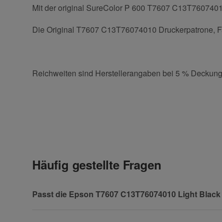
Mit der original SureColor P 600 T7607 C13T76074010 
Die Original T7607 C13T76074010 Druckerpatrone, Farb
Reichweiten sind Herstellerangaben bei 5 % Deckung
Kontaktdaten
Geben Sie die erste Bewertung für diesen Artikel ab 
Anrede
Häufig gestellte Fragen
Vorname
Passt die Epson T7607 C13T76074010 Light Black