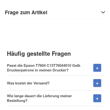
Geben Sie die erste Bewertung für diesen Artikel ab und helfen
Sie Anderen bei der Kaufentscheidung:
Frage zum Artikel
Kontaktdaten
Anrede
Häufig gestellte Fragen
Vorname
Passt die Epson T7604 C13T76044010 Gelb
Druckerpatrone in meinen Drucker?
Was kostet der Versand?
Nachname
Wie lange dauert die Lieferung meiner
Bestellung?