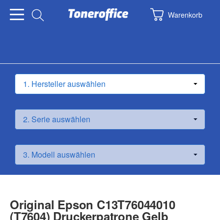
Warenkorb
Original Epson C13T76044010
(T7604) Druckerpatrone Gelb