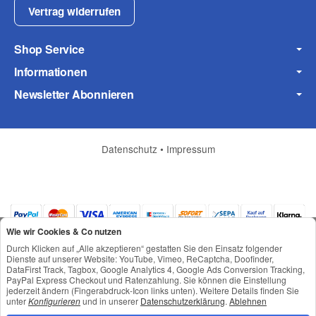
Fax
Vertrag widerrufen
Shop Service
Informationen
Newsletter Abonnieren
Frage zum Artikel
Ihre Frage
Datenschutz
•
Impressum
Wie wir Cookies & Co nutzen
Durch Klicken auf „Alle akzeptieren“ gestatten Sie den Einsatz folgender
Dienste auf unserer Website: YouTube, Vimeo, ReCaptcha, Doofinder,
DataFirst Track, Tagbox, Google Analytics 4, Google Ads Conversion Tracking,
PayPal Express Checkout und Ratenzahlung. Sie können die Einstellung
jederzeit ändern (Fingerabdruck-Icon links unten). Weitere Details finden Sie
*
Alle Preise inkl. gesetzlicher USt., zzgl.
Versand
unter
Konfigurieren
und in unserer
Datenschutzerklärung
.
Ablehnen
© © Toneroffice.de