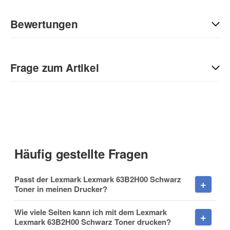
Bewertungen
Geben Sie die erste Bewertung für diesen Artikel ab und helfen
Sie Anderen bei der Kaufentscheidung:
Frage zum Artikel
Kontaktdaten
Anrede
Häufig gestellte Fragen
Vorname
Passt der Lexmark Lexmark 63B2H00 Schwarz
Toner in meinen Drucker?
Wie viele Seiten kann ich mit dem Lexmark
Lexmark 63B2H00 Schwarz Toner drucken?
Nachname