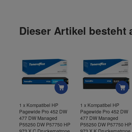
Kontaktdaten
Geben Sie die erste Bewertung für diesen Artikel ab 
Anrede
Dieser Artikel besteht
Vorname
Firma
1
x
Kompatibel HP
1
x
Kompatibel HP
Pagewide Pro 452 DW
Pagewide Pro 452 DW
Telefon
477 DW Managed
477 DW Managed
P55250 DW P57750 HP
P55250 DW P57750 HP
973 X C Druckerpatrone
973 X K Druckerpatrone