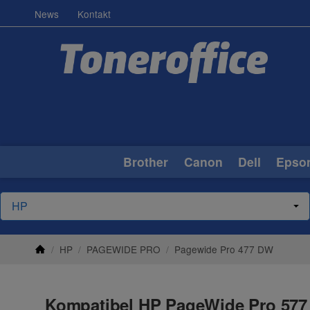
News
Kontakt
Brother
Canon
Dell
Epso
/
HP
/
PAGEWIDE PRO
/
Pagewide Pro 477 DW
Kompatibel HP PageWide Pro 577 