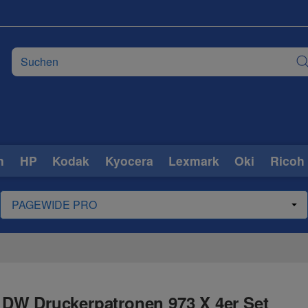
n
HP
Kodak
Kyocera
Lexmark
Oki
Ricoh
DW Druckerpatronen 973 X 4er Set