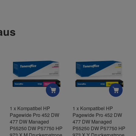
und helfen Sie Anderen bei der Kaufentscheidung:
 aus
Nachname
E-Mail
1
x
Kompatibel HP
1
x
Kompatibel HP
Pagewide Pro 452 DW
Pagewide Pro 452 DW
Mobiltelefon
477 DW Managed
477 DW Managed
P55250 DW P57750 HP
P55250 DW P57750 HP
973 X M Druckerpatrone
973 X Y Druckerpatrone