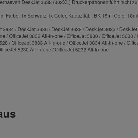
lternativen DeskJet 3638 (302XL) Druckerpatronen führt nicht zum
, Farbe: 1x Schwarz 1x Color, Kapazität: , BK 18ml Color 18ml
et 3634 / DeskJet 3636 / DeskJet 3638 / DeskJet 3633 / DeskJ
 OfficeJet 3832 All-in-one / OfficeJet 3830 / OfficeJet 3630 / Of
 / OfficeJet 3833 All-in-one / OfficeJet 3834 All-in-one / Office
OfficeJet 5230 All-in-one / OfficeJet 5232 All-in-one
.
und helfen Sie Anderen bei der Kaufentscheidung:
 aus
Nachname