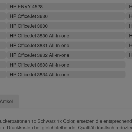
HP ENVY 4528
H
HP OfficeJet 3630
H
HP OfficeJet 3830
H
HP OfficeJet 3830 All-in-one
H
HP OfficeJet 3831 All-in-one
H
HP OfficeJet 3832 All-in-one
H
HP OfficeJet 3833 All-in-one
HP OfficeJet 3834 All-in-one
Artikel
ckerpatronen 1x Schwarz 1x Color, ersetzen die entsprechende
re Druckkosten bei gleichbleibender Qualität drastisch reduzie