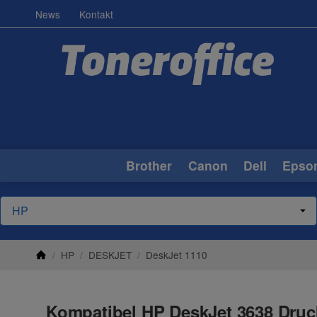
News
Kontakt
Brother
Canon
Dell
Epso
/
HP
/
DESKJET
/
DeskJet 1110
Kompatibel HP DeskJet 3638 Druc