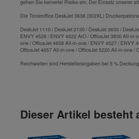
gehen Sie keinerlei Risiko ein. Der Einsatz unserer a
Die Toneroffice DeskJet 3638 (302XL) Druckerpatronen
DeskJet 1110 / DeskJet 2130 / DeskJet 3630 / DeskJ
ENVY 4526 / ENVY 4522 AiO / OfficeJet 3830 All-in-one /
one / OfficeJet 4658 All-in-one / ENVY 4527 / ENVY 4528
OfficeJet 4657 All-in-one / OfficeJet 5220 All-in-one / 
Reichweiten sind Herstellerangaben bei 5 % Deckung
Kontaktdaten
Geben Sie die erste Bewertung für diesen Artikel ab 
Anrede
Dieser Artikel besteht
Vorname