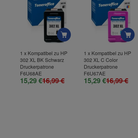
Firma
1
x
Kompatibel zu HP
1
x
Kompatibel zu HP
302 XL BK Schwarz
302 XL C Color
Telefon
Druckerpatrone
Druckerpatrone
F6U68AE
F6U67AE
15,29 €
16,99 €
15,29 €
16,99 €
Fax