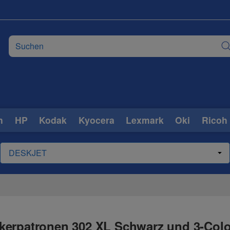
n
HP
Kodak
Kyocera
Lexmark
Oki
Ricoh
kerpatronen 302 XL Schwarz und 3-Colo