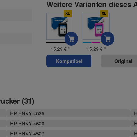
Weitere Varianten dieses A
XL
XL
15,29 €
*
15,29 €
*
Kompatibel
Original
rucker (31)
HP ENVY 4525
H
HP ENVY 4526
H
HP ENVY 4527
H