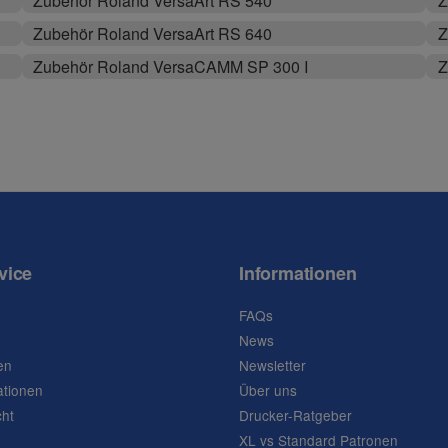
Zubehör Roland VersaArt RS 540
Z
Zubehör Roland VersaArt RS 640
Z
Zubehör Roland VersaCAMM SP 300 I
Z
vice
Informationen
FAQs
News
en
Newsletter
ationen
Über uns
cht
Drucker-Ratgeber
XL vs Standard Patronen