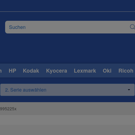
n
HP
Kodak
Kyocera
Lexmark
Oki
Ricoh
2995225x