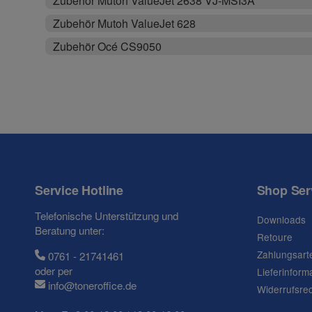
Zubehör Mutoh ValueJet 2638 VJ-MSI3A
Zubehör Mutoh ValueJet 628
Zubehör Océ CS9050
Service Hotline
Shop Ser
Telefonische Unterstützung und
Downloads
Beratung unter:
Retoure
Zahlungsart
0761 - 21741461
oder per
Lieferinform
info@toneroffice.de
Widerrufsre