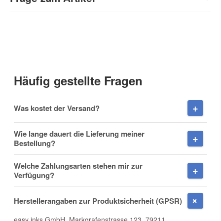
Kontaktdaten
Anrede
Häufig gestellte Fragen
Vorname
Was kostet der Versand?
Wie lange dauert die Lieferung meiner
Bestellung?
Nachname
Welche Zahlungsarten stehen mir zur
Verfügung?
Herstellerangaben zur Produktsicherheit (GPSR)
Firma
easy inks GmbH, Markgrafenstrasse 123, 79211