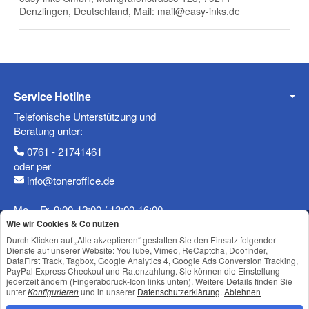
Denzlingen, Deutschland, Mail: mail@easy-inks.de
E-Mail
Service Hotline
Telefonische Unterstützung und
Telefon
Beratung unter:
0761 - 21741461
oder per
info@toneroffice.de
Mobiltelefon
Mo. - Fr. 9:00-12:00 / 13:00-16:00
Wie wir Cookies & Co nutzen
Vertrag widerrufen
Durch Klicken auf „Alle akzeptieren“ gestatten Sie den Einsatz folgender
Dienste auf unserer Website: YouTube, Vimeo, ReCaptcha, Doofinder,
DataFirst Track, Tagbox, Google Analytics 4, Google Ads Conversion Tracking,
PayPal Express Checkout und Ratenzahlung. Sie können die Einstellung
Shop Service
Fax
jederzeit ändern (Fingerabdruck-Icon links unten). Weitere Details finden Sie
unter
Konfigurieren
und in unserer
Datenschutzerklärung
.
Ablehnen
Informationen