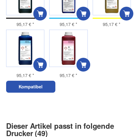
95,17 €
*
95,17 €
*
95,17 €
*
95,17 €
*
95,17 €
*
Kompatibel
Dieser Artikel passt in folgende
Drucker (49)