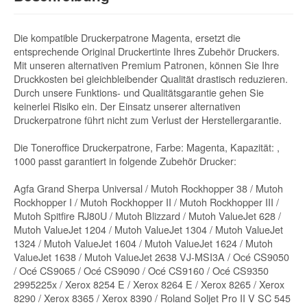
Die kompatible Druckerpatrone Magenta, ersetzt die
entsprechende Original Druckertinte Ihres Zubehör Druckers.
Mit unseren alternativen Premium Patronen, können Sie Ihre
Druckkosten bei gleichbleibender Qualität drastisch reduzieren.
Durch unsere Funktions- und Qualitätsgarantie gehen Sie
keinerlei Risiko ein. Der Einsatz unserer alternativen
Druckerpatrone führt nicht zum Verlust der Herstellergarantie.
Die Toneroffice Druckerpatrone, Farbe: Magenta, Kapazität: ,
1000 passt garantiert in folgende Zubehör Drucker:
Agfa Grand Sherpa Universal / Mutoh Rockhopper 38 / Mutoh
Rockhopper I / Mutoh Rockhopper II / Mutoh Rockhopper III /
Mutoh Spitfire RJ80U / Mutoh Blizzard / Mutoh ValueJet 628 /
Mutoh ValueJet 1204 / Mutoh ValueJet 1304 / Mutoh ValueJet
1324 / Mutoh ValueJet 1604 / Mutoh ValueJet 1624 / Mutoh
ValueJet 1638 / Mutoh ValueJet 2638 VJ-MSI3A / Océ CS9050
/ Océ CS9065 / Océ CS9090 / Océ CS9160 / Océ CS9350
2995225x / Xerox 8254 E / Xerox 8264 E / Xerox 8265 / Xerox
8290 / Xerox 8365 / Xerox 8390 / Roland Soljet Pro II V SC 545