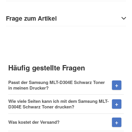
Geben Sie die erste Bewertung für diesen Artikel ab und helfen
Sie Anderen bei der Kaufentscheidung:
Frage zum Artikel
Kontaktdaten
Anrede
Häufig gestellte Fragen
Vorname
Passt der Samsung MLT-D304E Schwarz Toner
in meinen Drucker?
Wie viele Seiten kann ich mit dem Samsung MLT-
D304E Schwarz Toner drucken?
Nachname
Was kostet der Versand?