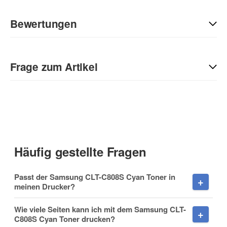
Bewertungen
Geben Sie die erste Bewertung für diesen Artikel ab und helfen
Sie Anderen bei der Kaufentscheidung:
Frage zum Artikel
Kontaktdaten
Anrede
Häufig gestellte Fragen
Vorname
Passt der Samsung CLT-C808S Cyan Toner in
meinen Drucker?
Wie viele Seiten kann ich mit dem Samsung CLT-
C808S Cyan Toner drucken?
Nachname