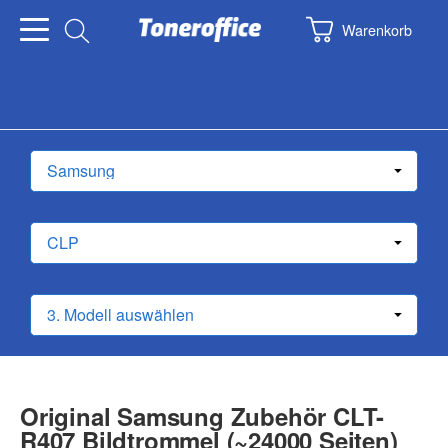
Warenkorb
Original Samsung Zubehör CLT-
R407 Bildtrommel (~24000 Seiten)