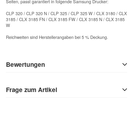
Seiten, passt garantiert in folgende Samsung Drucker:
CLP 320 / CLP 320 N / CLP 325 / CLP 325 W / CLX 3180 / CLX
3185 / CLX 3185 FN / CLX 3185 FW / CLX 3185 N / CLX 3185
W
Reichweiten sind Herstellerangaben bei 5 % Deckung.
Bewertungen
Geben Sie die erste Bewertung für diesen Artikel ab und helfen
Sie Anderen bei der Kaufentscheidung:
Frage zum Artikel
Kontaktdaten
Anrede