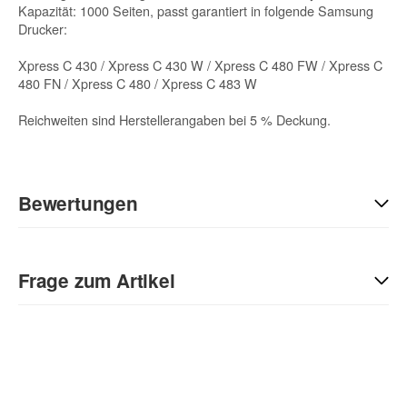
Kapazität: 1000 Seiten, passt garantiert in folgende Samsung
Drucker:
Xpress C 430 / Xpress C 430 W / Xpress C 480 FW / Xpress C
480 FN / Xpress C 480 / Xpress C 483 W
Reichweiten sind Herstellerangaben bei 5 % Deckung.
Bewertungen
Geben Sie die erste Bewertung für diesen Artikel ab und helfen
Sie Anderen bei der Kaufentscheidung:
Frage zum Artikel
Kontaktdaten
Anrede