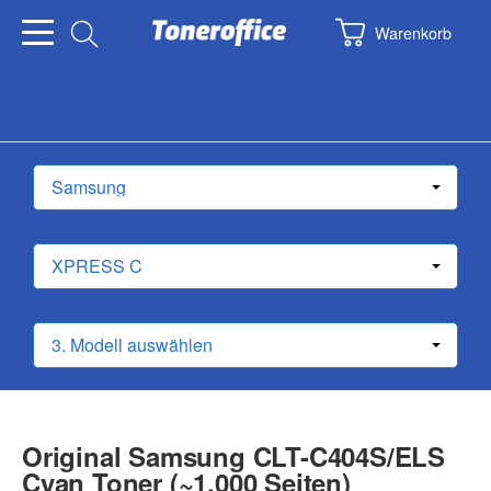
Warenkorb
Original Samsung CLT-C404S/ELS
Cyan Toner (~1.000 Seiten)