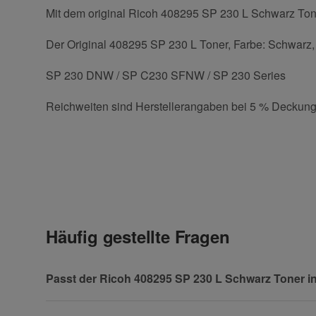
Mit dem original Ricoh 408295 SP 230 L Schwarz Toner
Der Original 408295 SP 230 L Toner, Farbe: Schwarz, K
SP 230 DNW / SP C230 SFNW / SP 230 Series
Reichweiten sind Herstellerangaben bei 5 % Deckung
Kontaktdaten
Geben Sie die erste Bewertung für diesen Artikel ab 
Anrede
Häufig gestellte Fragen
Vorname
Passt der Ricoh 408295 SP 230 L Schwarz Toner i