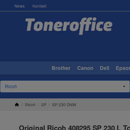
News
Kontakt
Brother
Canon
Dell
Epso
/
Ricoh
/
SP
/
SP 230 DNW
Original Ricoh 408295 SP 230 L T