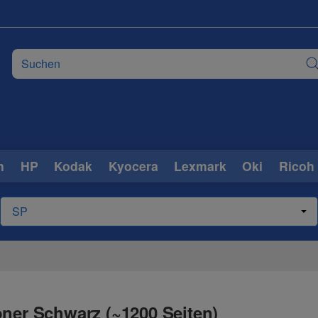
n
HP
Kodak
Kyocera
Lexmark
Oki
Ricoh
oner Schwarz (~1200 Seiten)