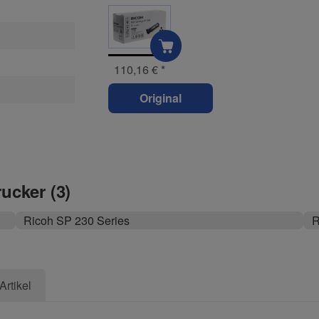
110,16 €
*
Original
rucker (3)
Ricoh SP 230 Series
R
Artikel