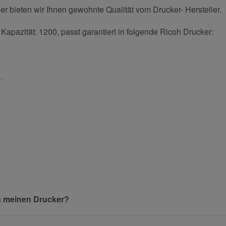
 bieten wir Ihnen gewohnte Qualität vom Drucker- Hersteller.
apazität: 1200, passt garantiert in folgende Ricoh Drucker:
.
und helfen Sie Anderen bei der Kaufentscheidung:
Nachname
n meinen Drucker?