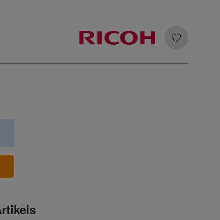
b
rtikels