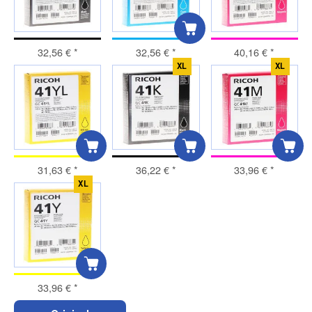
32,56 €
*
32,56 €
*
40,16 €
*
XL
XL
31,63 €
*
36,22 €
*
33,96 €
*
XL
33,96 €
*