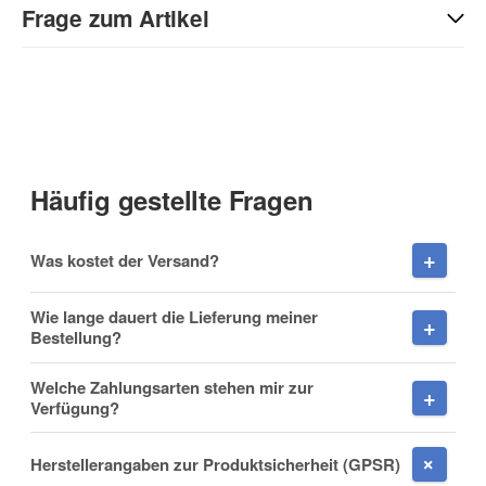
Sie Anderen bei der Kaufentscheidung:
Frage zum Artikel
Kontaktdaten
Anrede
Häufig gestellte Fragen
Vorname
Was kostet der Versand?
Wie lange dauert die Lieferung meiner
Bestellung?
Nachname
Welche Zahlungsarten stehen mir zur
Verfügung?
Herstellerangaben zur Produktsicherheit (GPSR)
Firma