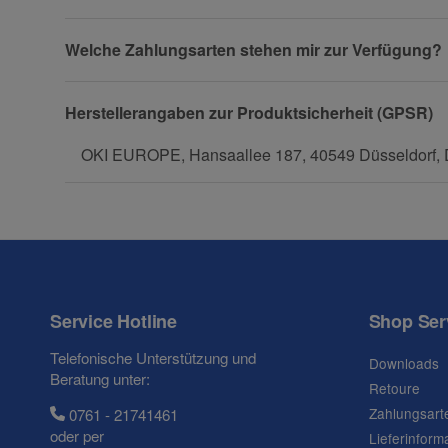
Firma
Welche Zahlungsarten stehen mir zur Verfügung?
Herstellerangaben zur Produktsicherheit (GPSR)
Telefon
OKI EUROPE, Hansaallee 187, 40549 Düsseldorf, D
Fax
Service Hotline
Shop Ser
Telefonische Unterstützung und
Downloads
Beratung unter:
Retoure
Frage zum Artikel
Zahlungsart
0761 - 21741461
Ihre Frage
oder per
Lieferinform