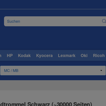
n
HP
Kodak
Kyocera
Lexmark
Oki
Ricoh
ldtrommel Schwarz (~30000 Seiten)