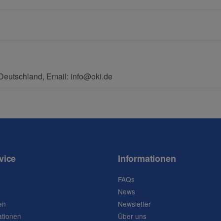
E-Mail
Mobiltelefon
eutschland, Email: info@oki.de
vice
Informationen
FAQs
News
en
Newsletter
ationen
Über uns