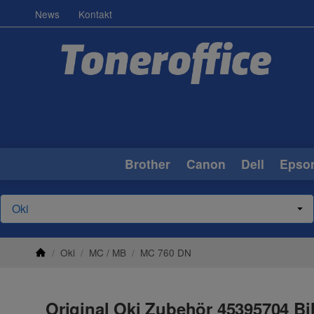
News
Kontakt
Brother
Canon
Dell
Epso
/
Oki
/
MC / MB
/
MC 760 DN
Original Oki Zubehör 45395704 Bi