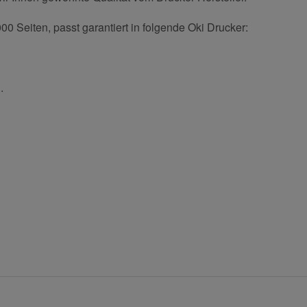
0 Seiten, passt garantiert in folgende Oki Drucker:
.
und helfen Sie Anderen bei der Kaufentscheidung:
Nachname