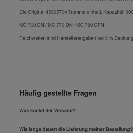
Die Original 45395704 Trommeleinheit, Kapazität: 3000
MC 760 DN / MC 770 DN / MC 780 DFN
Reichweiten sind Herstellerangaben bei 5 % Deckung
Kontaktdaten
Geben Sie die erste Bewertung für diesen Artikel ab 
Anrede
Häufig gestellte Fragen
Vorname
Was kostet der Versand?
Wie lange dauert die Lieferung meiner Bestellung?