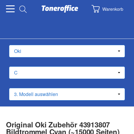
Warenkorb
Original Oki Zubehör 43913807
Bildtrommel Cyan (~15000 Seiten)