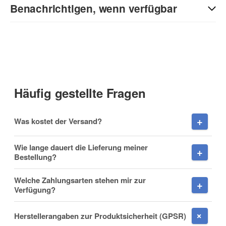
Benachrichtigen, wenn verfügbar
Anrede
E-Mail
Vorname
(* = Pflichtfelder)
Häufig gestellte Fragen
Datenschutzerklärung
Nachname
Was kostet der Versand?
Benachrichtigung anfordern
Wie lange dauert die Lieferung meiner
Bestellung?
Firma
Welche Zahlungsarten stehen mir zur
Verfügung?
Herstellerangaben zur Produktsicherheit (GPSR)