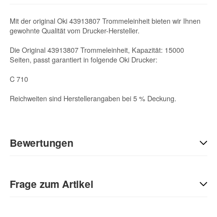
Mit der original Oki 43913807 Trommeleinheit bieten wir Ihnen
gewohnte Qualität vom Drucker-Hersteller.
Die Original 43913807 Trommeleinheit, Kapazität: 15000
Seiten, passt garantiert in folgende Oki Drucker:
C 710
Reichweiten sind Herstellerangaben bei 5 % Deckung.
Bewertungen
Geben Sie die erste Bewertung für diesen Artikel ab und helfen
Sie Anderen bei der Kaufentscheidung:
Frage zum Artikel
Kontaktdaten