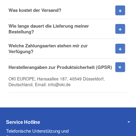
Vorname
Was kostet der Versand?
Wie lange dauert die Lieferung meiner
Bestellung?
Nachname
Welche Zahlungsarten stehen mir zur
Verfügung?
Herstellerangaben zur Produktsicherheit (GPSR)
Firma
OKI EUROPE, Hansaallee 187, 40549 Düsseldorf,
Deutschland, Email: info@oki.de
E-Mail
Service Hotline
Telefonische Unterstützung und
Telefon