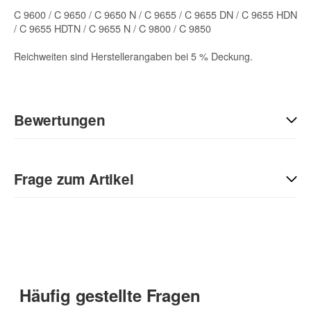
C 9600 / C 9650 / C 9650 N / C 9655 / C 9655 DN / C 9655 HDN
/ C 9655 HDTN / C 9655 N / C 9800 / C 9850
Reichweiten sind Herstellerangaben bei 5 % Deckung.
Bewertungen
Geben Sie die erste Bewertung für diesen Artikel ab und helfen
Sie Anderen bei der Kaufentscheidung:
Frage zum Artikel
Kontaktdaten
Anrede
Häufig gestellte Fragen