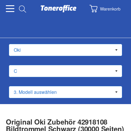
Warenkorb
Original Oki Zubehör 42918108
Bildtrommel Schwarz (30000 Seiten)