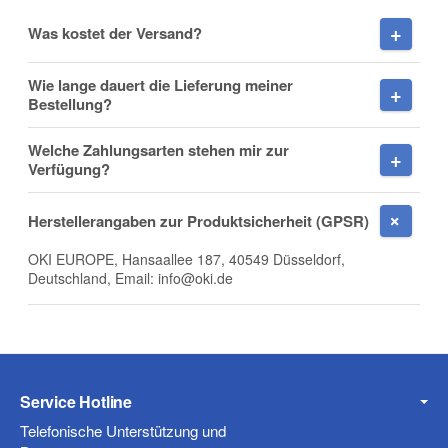
Vorname
Was kostet der Versand?
Wie lange dauert die Lieferung meiner
Bestellung?
Nachname
Welche Zahlungsarten stehen mir zur
Verfügung?
Herstellerangaben zur Produktsicherheit (GPSR)
Firma
OKI EUROPE, Hansaallee 187, 40549 Düsseldorf,
Deutschland, Email: info@oki.de
E-Mail
Service Hotline
Telefonische Unterstützung und
Telefon