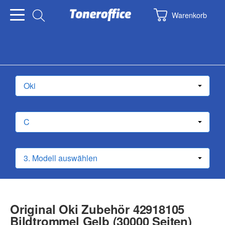
Warenkorb
Original Oki Zubehör 42918105
Bildtrommel Gelb (30000 Seiten)