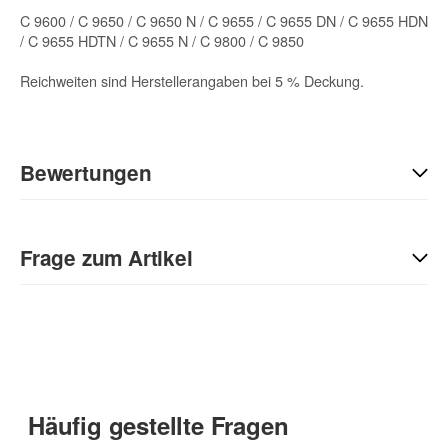
C 9600 / C 9650 / C 9650 N / C 9655 / C 9655 DN / C 9655 HDN
/ C 9655 HDTN / C 9655 N / C 9800 / C 9850
Reichweiten sind Herstellerangaben bei 5 % Deckung.
Bewertungen
Geben Sie die erste Bewertung für diesen Artikel ab und helfen
Sie Anderen bei der Kaufentscheidung:
Frage zum Artikel
Kontaktdaten
Anrede
Häufig gestellte Fragen