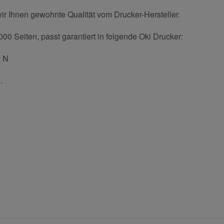
ir Ihnen gewohnte Qualität vom Drucker-Hersteller.
00 Seiten, passt garantiert in folgende Oki Drucker:
0 N
.
und helfen Sie Anderen bei der Kaufentscheidung:
Nachname
Benachrichtigung anfordern