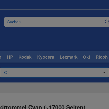
n
HP
Kodak
Kyocera
Lexmark
Oki
Ricoh
ldtrommel Cyan (~17000 Seiten)