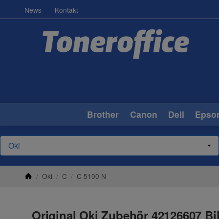
News
Kontakt
Brother
Canon
Dell
Epso
/
Oki
/
C
/
C 5100 N
Original Oki Zubehör 42126607 Bi