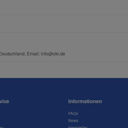
E-Mail
Mobiltelefon
eutschland, Email: info@oki.de
vice
Informationen
FAQs
News
en
Newsletter