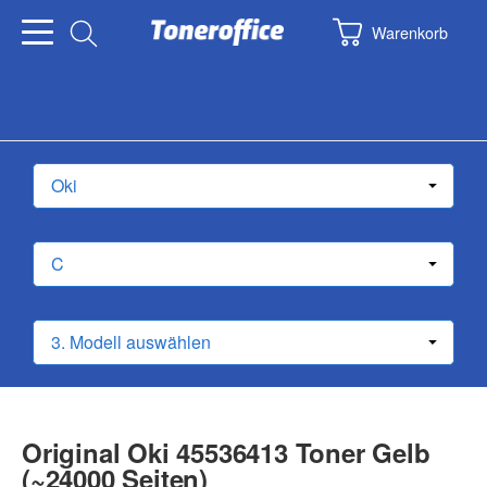
Warenkorb
Original Oki 45536413 Toner Gelb
(~24000 Seiten)