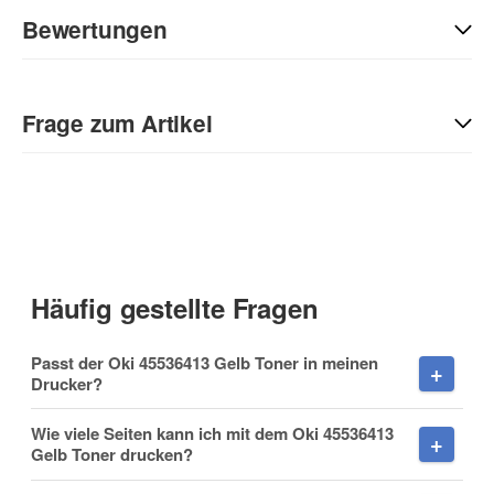
Bewertungen
Geben Sie die erste Bewertung für diesen Artikel ab und helfen
Sie Anderen bei der Kaufentscheidung:
Frage zum Artikel
Kontaktdaten
Anrede
Häufig gestellte Fragen
Vorname
Passt der Oki 45536413 Gelb Toner in meinen
Drucker?
Wie viele Seiten kann ich mit dem Oki 45536413
Gelb Toner drucken?
Nachname