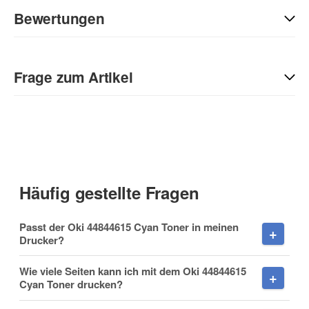
Bewertungen
Geben Sie die erste Bewertung für diesen Artikel ab und helfen
Sie Anderen bei der Kaufentscheidung:
Frage zum Artikel
Kontaktdaten
Anrede
Häufig gestellte Fragen
Vorname
Passt der Oki 44844615 Cyan Toner in meinen
Drucker?
Wie viele Seiten kann ich mit dem Oki 44844615
Cyan Toner drucken?
Nachname