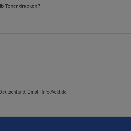
elb Toner drucken?
E-Mail
Mobiltelefon
eutschland, Email: info@oki.de