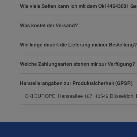
Wie viele Seiten kann ich mit dem Oki 44643001 G
Firma
Was kostet der Versand?
Wie lange dauert die Lieferung meiner Bestellung?
Telefon
Welche Zahlungsarten stehen mir zur Verfügung?
Fax
Herstellerangaben zur Produktsicherheit (GPSR)
OKI EUROPE, Hansaallee 187, 40549 Düsseldorf, D
Frage zum Artikel