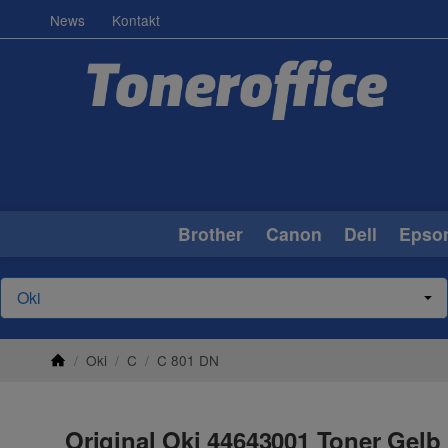
News
Kontakt
Brother
Canon
Dell
Epso
/
Oki
/
C
/
C 801 DN
Original Oki 44643001 Toner Gelb 