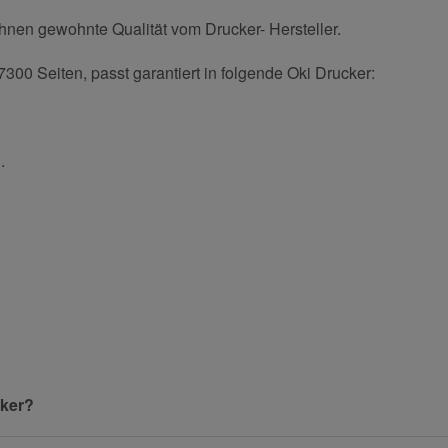
Ihnen gewohnte Qualität vom Drucker- Hersteller.
300 Seiten, passt garantiert in folgende Oki Drucker:
.
und helfen Sie Anderen bei der Kaufentscheidung:
Nachname
cker?