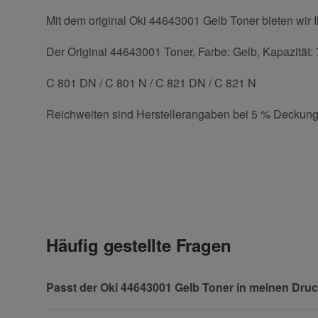
Mit dem original Oki 44643001 Gelb Toner bieten wir 
Der Original 44643001 Toner, Farbe: Gelb, Kapazität: 7
C 801 DN / C 801 N / C 821 DN / C 821 N
Reichweiten sind Herstellerangaben bei 5 % Deckung
Kontaktdaten
Geben Sie die erste Bewertung für diesen Artikel ab 
Anrede
Häufig gestellte Fragen
Vorname
Passt der Oki 44643001 Gelb Toner in meinen Dru