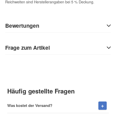
Reichweiten sind Herstellerangaben bei 5 % Deckung.
Bewertungen
Geben Sie die erste Bewertung für diesen Artikel ab und helfen
Sie Anderen bei der Kaufentscheidung:
Frage zum Artikel
Kontaktdaten
Anrede
Häufig gestellte Fragen
Vorname
Was kostet der Versand?