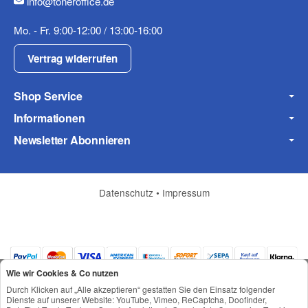
info@toneroffice.de
Mobiltelefon
Mo. - Fr. 9:00-12:00 / 13:00-16:00
Vertrag widerrufen
Shop Service
Fax
Informationen
Newsletter Abonnieren
Datenschutz
•
Impressum
Frage zum Artikel
Ihre Frage
Wie wir Cookies & Co nutzen
Durch Klicken auf „Alle akzeptieren“ gestatten Sie den Einsatz folgender
Dienste auf unserer Website: YouTube, Vimeo, ReCaptcha, Doofinder,