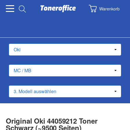
Warenkorb
Original Oki 44059212 Toner
Schwarz (~9500 Seiten)