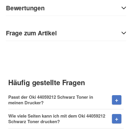
Bewertungen
Geben Sie die erste Bewertung für diesen Artikel ab und helfen
Sie Anderen bei der Kaufentscheidung:
Frage zum Artikel
Kontaktdaten
Anrede
Häufig gestellte Fragen
Vorname
Passt der Oki 44059212 Schwarz Toner in
meinen Drucker?
Wie viele Seiten kann ich mit dem Oki 44059212
Schwarz Toner drucken?
Nachname