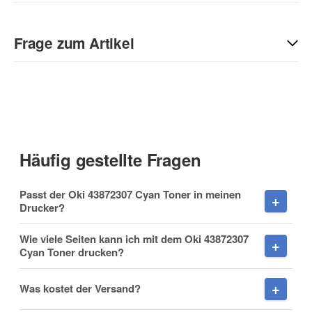
Geben Sie die erste Bewertung für diesen Artikel ab und helfen
Sie Anderen bei der Kaufentscheidung:
Frage zum Artikel
Kontaktdaten
Anrede
Häufig gestellte Fragen
Vorname
Passt der Oki 43872307 Cyan Toner in meinen
Drucker?
Wie viele Seiten kann ich mit dem Oki 43872307
Cyan Toner drucken?
Nachname
Was kostet der Versand?