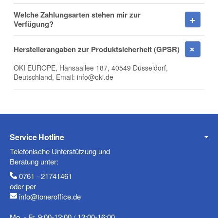
Welche Zahlungsarten stehen mir zur
Verfügung?
Herstellerangaben zur Produktsicherheit (GPSR)
Firma
OKI EUROPE, Hansaallee 187, 40549 Düsseldorf,
Deutschland, Email: info@oki.de
E-Mail
Service Hotline
Telefonische Unterstützung und
Telefon
Beratung unter:
0761 - 21741461
oder per
info@toneroffice.de
Mobiltelefon
Mo. - Fr. 9:00-12:00 / 13:00-16:00