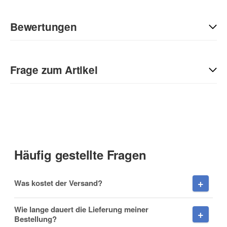
Bewertungen
Geben Sie die erste Bewertung für diesen Artikel ab und helfen
Sie Anderen bei der Kaufentscheidung:
Frage zum Artikel
Kontaktdaten
Anrede
Häufig gestellte Fragen
Vorname
Was kostet der Versand?
Wie lange dauert die Lieferung meiner
Bestellung?
Nachname