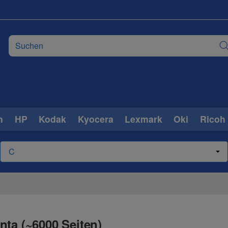
n
HP
Kodak
Kyocera
Lexmark
Oki
Ricoh
nta (~6000 Seiten)