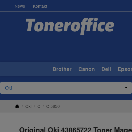
News
Kontakt
Brother
Canon
Dell
Epso
/
Oki
/
C
/
C 5850
Original Oki 43865722 Toner Mage