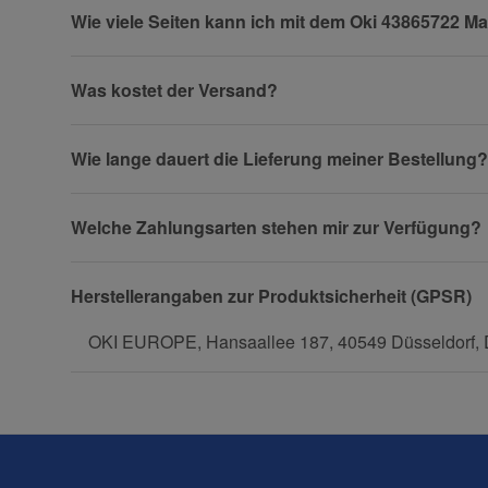
Wie viele Seiten kann ich mit dem Oki 43865722 
Firma
Was kostet der Versand?
Wie lange dauert die Lieferung meiner Bestellung?
Telefon
Welche Zahlungsarten stehen mir zur Verfügung?
Fax
Herstellerangaben zur Produktsicherheit (GPSR)
OKI EUROPE, Hansaallee 187, 40549 Düsseldorf, D
Frage zum Artikel