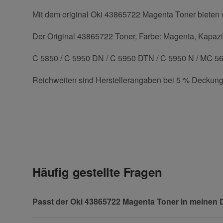
Mit dem original Oki 43865722 Magenta Toner bieten w
Der Original 43865722 Toner, Farbe: Magenta, Kapazitä
C 5850 / C 5950 DN / C 5950 DTN / C 5950 N / MC 5
Reichweiten sind Herstellerangaben bei 5 % Deckung
Kontaktdaten
Geben Sie die erste Bewertung für diesen Artikel ab 
Anrede
Häufig gestellte Fragen
Vorname
Passt der Oki 43865722 Magenta Toner in meinen 