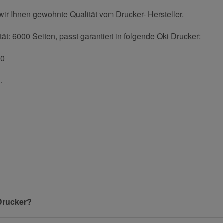
ir Ihnen gewohnte Qualität vom Drucker- Hersteller.
t: 6000 Seiten, passt garantiert in folgende Oki Drucker:
60
.
und helfen Sie Anderen bei der Kaufentscheidung:
Nachname
Drucker?