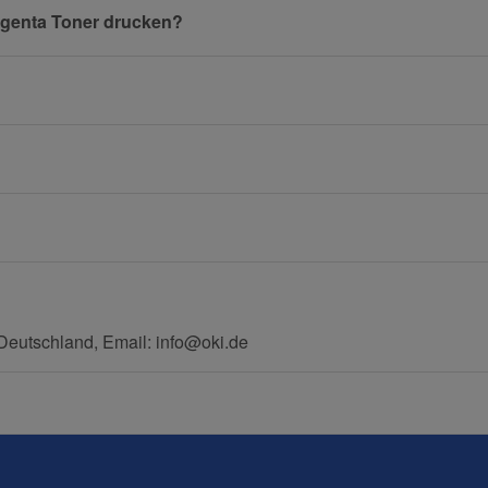
Magenta Toner drucken?
E-Mail
Mobiltelefon
eutschland, Email: info@oki.de