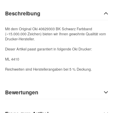
Beschreibung
Mit dem Original Oki 40629303 BK Schwarz Farbband
(~15.000.000 Zeichen) bieten wir Ihnen gewohnte Qualität vom
Drucker-Hersteller.
Dieser Artikel passt garantiert in folgende Oki Drucker:
ML 4410
Reichweiten sind Herstellerangaben bei 5 % Deckung.
Bewertungen
Geben Sie die erste Bewertung für diesen Artikel ab und helfen
Sie Anderen bei der Kaufentscheidung: