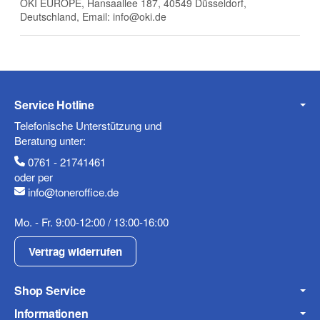
OKI EUROPE, Hansaallee 187, 40549 Düsseldorf,
Deutschland, Email: info@oki.de
E-Mail
Service Hotline
Telefonische Unterstützung und
Telefon
Beratung unter:
0761 - 21741461
oder per
info@toneroffice.de
Mobiltelefon
Mo. - Fr. 9:00-12:00 / 13:00-16:00
Vertrag widerrufen
Shop Service
Fax
Informationen