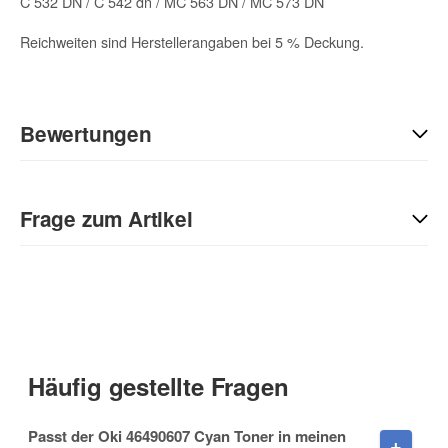
C 532 DN / C 542 dn / MC 563 DN / MC 573 DN
Reichweiten sind Herstellerangaben bei 5 % Deckung.
Bewertungen
Geben Sie die erste Bewertung für diesen Artikel ab und helfen
Sie Anderen bei der Kaufentscheidung:
Frage zum Artikel
Kontaktdaten
Anrede
Häufig gestellte Fragen
Vorname
Passt der Oki 46490607 Cyan Toner in meinen