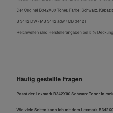
Der Original B342X00 Toner, Farbe: Schwarz, Kapazität
B 3442 DW / MB 3442 adw / MB 3442 i
Reichweiten sind Herstellerangaben bei 5 % Deckung
E-Mail
Kontaktdaten
Geben Sie die erste Bewertung für diesen Artikel ab 
Anrede
(* = Pflichtfelder)
Häufig gestellte Fragen
Datenschutzerklärung
Vorname
Passt der Lexmark B342X00 Schwarz Toner in me
Wie viele Seiten kann ich mit dem Lexmark B342