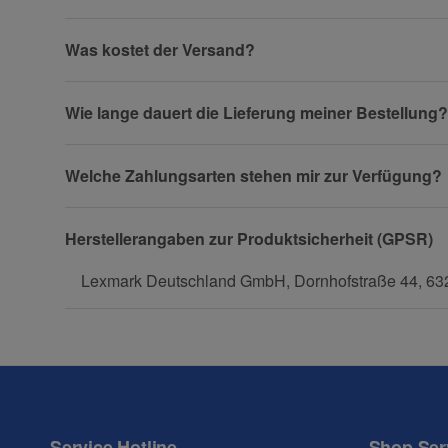
Firma
Was kostet der Versand?
Wie lange dauert die Lieferung meiner Bestellung?
Telefon
Welche Zahlungsarten stehen mir zur Verfügung?
Fax
Herstellerangaben zur Produktsicherheit (GPSR)
Lexmark Deutschland GmbH, Dornhofstraße 44, 632
Frage zum Artikel
Ihre Frage
Service Hotline
Shop Ser