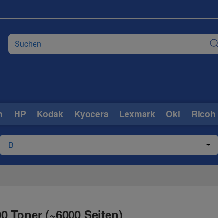
n
HP
Kodak
Kyocera
Lexmark
Oki
Ricoh
0 Toner (~6000 Seiten)