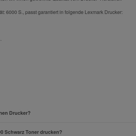
: 6000 S., passt garantiert in folgende Lexmark Drucker:
.
und helfen Sie Anderen bei der Kaufentscheidung:
Nachname
inen Drucker?
Benachrichtigung anfordern
X00 Schwarz Toner drucken?