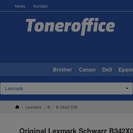
News
Kontakt
Brother
Canon
Dell
Epso
/
Lexmark
/
B
/
B 3442 DW
Original Lexmark Schwarz B342X0