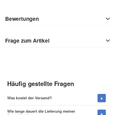
Bewertungen
Geben Sie die erste Bewertung für diesen Artikel ab und helfen
Sie Anderen bei der Kaufentscheidung:
Frage zum Artikel
Kontaktdaten
Anrede
Häufig gestellte Fragen
Vorname
Was kostet der Versand?
Wie lange dauert die Lieferung meiner