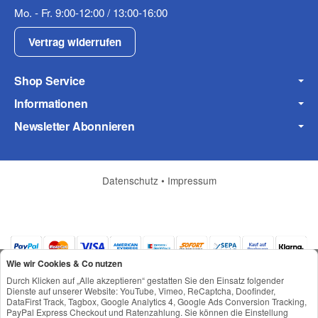
Mobiltelefon
Mo. - Fr. 9:00-12:00 / 13:00-16:00
Vertrag widerrufen
Shop Service
Fax
Informationen
Newsletter Abonnieren
Datenschutz
•
Impressum
Frage zum Artikel
Ihre Frage
Wie wir Cookies & Co nutzen
Durch Klicken auf „Alle akzeptieren“ gestatten Sie den Einsatz folgender
Dienste auf unserer Website: YouTube, Vimeo, ReCaptcha, Doofinder,
DataFirst Track, Tagbox, Google Analytics 4, Google Ads Conversion Tracking,
PayPal Express Checkout und Ratenzahlung. Sie können die Einstellung