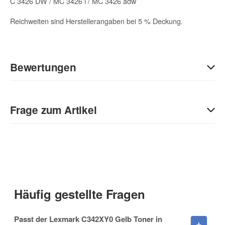
C 3426 DW / MC 3426 i / MC 3426 adw
Reichweiten sind Herstellerangaben bei 5 % Deckung.
Bewertungen
Geben Sie die erste Bewertung für diesen Artikel ab und helfen
Sie Anderen bei der Kaufentscheidung:
Frage zum Artikel
Kontaktdaten
Anrede
Häufig gestellte Fragen
Vorname
Passt der Lexmark C342XY0 Gelb Toner in