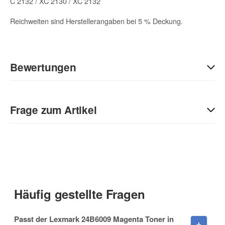
C 2132 / XC 2130 / XC 2132
Reichweiten sind Herstellerangaben bei 5 % Deckung.
Bewertungen
Geben Sie die erste Bewertung für diesen Artikel ab und helfen
Sie Anderen bei der Kaufentscheidung:
Frage zum Artikel
Kontaktdaten
Anrede
Häufig gestellte Fragen
Vorname
Passt der Lexmark 24B6009 Magenta Toner in