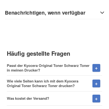
Kontaktdaten
Benachrichtigen, wenn verfügbar
Anrede
E-Mail
Vorname
(* = Pflichtfelder)
Häufig gestellte Fragen
Datenschutzerklärung
Passt der Kyocera Original Toner Schwarz Toner
Nachname
Benachrichtigung anfordern
in meinen Drucker?
Wie viele Seiten kann ich mit dem Kyocera
Original Toner Schwarz Toner drucken?
Firma
Was kostet der Versand?