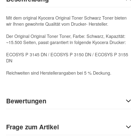
Mit dem original Kyocera Original Toner Schwarz Toner bieten
wir Ihnen gewohnte Qualität vom Drucker- Hersteller.
Der Original Original Toner Toner, Farbe: Schwarz, Kapazität:
~15.500 Seiten, passt garantiert in folgende Kyocera Drucker:
ECOSYS P 3145 DN / ECOSYS P 3150 DN / ECOSYS P 3155
DN
Reichweiten sind Herstellerangaben bei 5 % Deckung.
Bewertungen
Geben Sie die erste Bewertung für diesen Artikel ab und helfen
Sie Anderen bei der Kaufentscheidung:
Frage zum Artikel