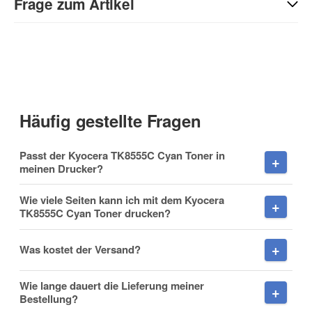
Sie Anderen bei der Kaufentscheidung:
Frage zum Artikel
Kontaktdaten
Anrede
Häufig gestellte Fragen
Vorname
Passt der Kyocera TK8555C Cyan Toner in
meinen Drucker?
Wie viele Seiten kann ich mit dem Kyocera
TK8555C Cyan Toner drucken?
Nachname
Was kostet der Versand?
Wie lange dauert die Lieferung meiner
Firma
Bestellung?