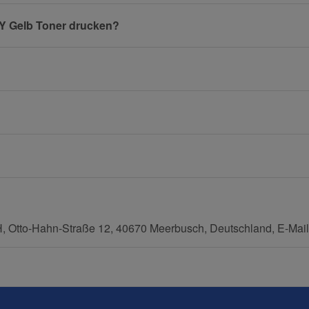
5Y Gelb Toner drucken?
E-Mail
Mobiltelefon
tto-Hahn-Straße 12, 40670 Meerbusch, Deutschland, E-Mail