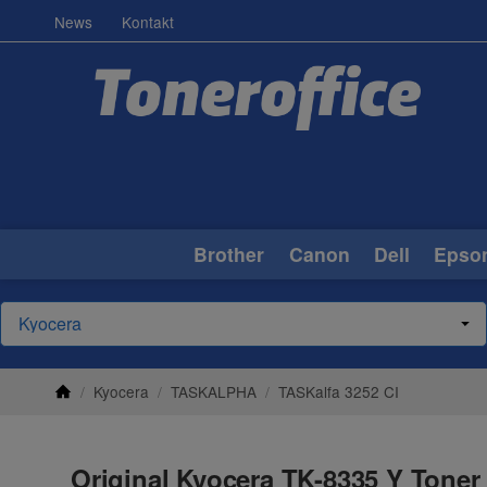
News
Kontakt
Brother
Canon
Dell
Epso
/
Kyocera
/
TASKALPHA
/
TASKalfa 3252 CI
Original Kyocera TK-8335 Y Toner 