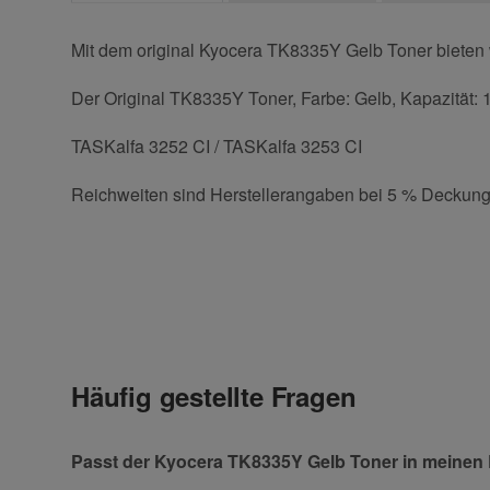
Mit dem original Kyocera TK8335Y Gelb Toner bieten w
Der Original TK8335Y Toner, Farbe: Gelb, Kapazität: 1
TASKalfa 3252 CI / TASKalfa 3253 CI
Reichweiten sind Herstellerangaben bei 5 % Deckung
Kontaktdaten
Geben Sie die erste Bewertung für diesen Artikel ab 
Anrede
Häufig gestellte Fragen
Vorname
Passt der Kyocera TK8335Y Gelb Toner in meinen