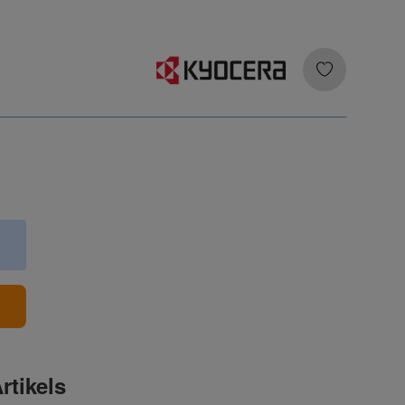
b
rtikels