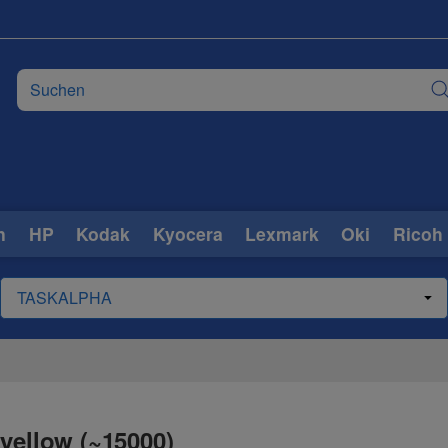
n
HP
Kodak
Kyocera
Lexmark
Oki
Ricoh
yellow (~15000)