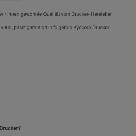
ir Ihnen gewohnte Qualität vom Drucker- Hersteller.
5000, passt garantiert in folgende Kyocera Drucker:
.
und helfen Sie Anderen bei der Kaufentscheidung:
Nachname
 Drucker?