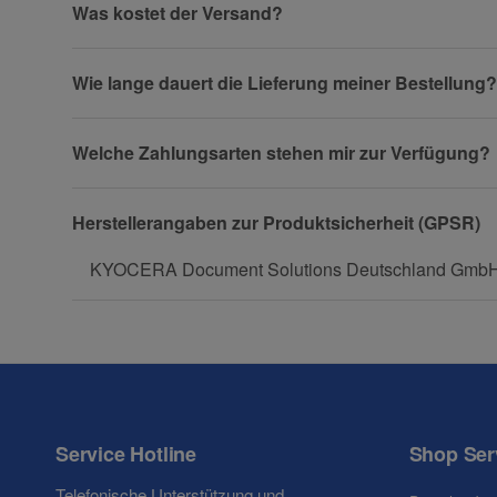
Was kostet der Versand?
Wie lange dauert die Lieferung meiner Bestellung?
Telefon
Welche Zahlungsarten stehen mir zur Verfügung?
Fax
Herstellerangaben zur Produktsicherheit (GPSR)
KYOCERA Document Solutions Deutschland GmbH, O
Frage zum Artikel
Ihre Frage
Service Hotline
Shop Ser
Telefonische Unterstützung und