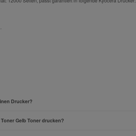
tät: 12000 Seiten, passt garantiert in folgende Kyocera Drucker:
.
und helfen Sie Anderen bei der Kaufentscheidung:
Nachname
einen Drucker?
l Toner Gelb Toner drucken?
E-Mail