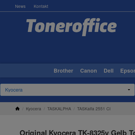
News
Kontakt
Brother
Canon
Dell
Epso
/
Kyocera
/
TASKALPHA
/
TASKalfa 2551 CI
Original Kyocera TK-8325y Gelb To