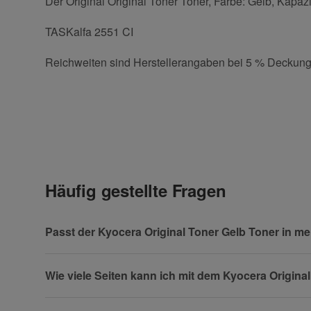
Der Original Original Toner Toner, Farbe: Gelb, Kapazi
TASKalfa 2551 CI
Reichweiten sind Herstellerangaben bei 5 % Deckung
Kontaktdaten
Geben Sie die erste Bewertung für diesen Artikel ab 
Anrede
Häufig gestellte Fragen
Vorname
Passt der Kyocera Original Toner Gelb Toner in m
Wie viele Seiten kann ich mit dem Kyocera Origina
Firma