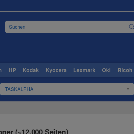
n
HP
Kodak
Kyocera
Lexmark
Oki
Ricoh
ner (~12.000 Seiten)