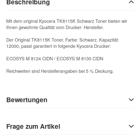
Beschreibung
Mit dem original Kyocera TK8115K Schwarz Toner bieten wir
Ihnen gewohnte Qualität vom Drucker- Hersteller.
Der Original TK8115K Toner, Farbe: Schwarz, Kapazität:
12000, passt garantiert in folgende Kyocera Drucker:
ECOSYS M 8124 CIDN / ECOSYS M 8130 CIDN
Reichweiten sind Herstellerangaben bei 5 % Deckung.
Bewertungen
Geben Sie die erste Bewertung für diesen Artikel ab und helfen
Sie Anderen bei der Kaufentscheidung:
Frage zum Artikel