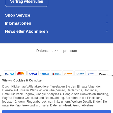
Vertrag widerrufen
Shop Service
Informationen
Frage zum Artikel
Ihre Frage
Newsletter Abonnieren
Datenschutz
•
Impressum
Wie wir Cookies & Co nutzen
Durch Klicken auf „Alle akzeptieren“ gestatten Sie den Einsatz folgender
Dienste auf unserer Website: YouTube, Vimeo, ReCaptcha, Doofinder,
DataFirst Track, Tagbox, Google Analytics 4, Google Ads Conversion Tracking,
PayPal Express Checkout und Ratenzahlung. Sie können die Einstellung
jederzeit ändern (Fingerabdruck-Icon links unten). Weitere Details finden Sie
*
Alle Preise inkl. gesetzlicher USt., zzgl.
Versand
unter
Konfigurieren
und in unserer
Datenschutzerklärung
.
Ablehnen
(* = Pflichtfelder)
© © Toneroffice.de