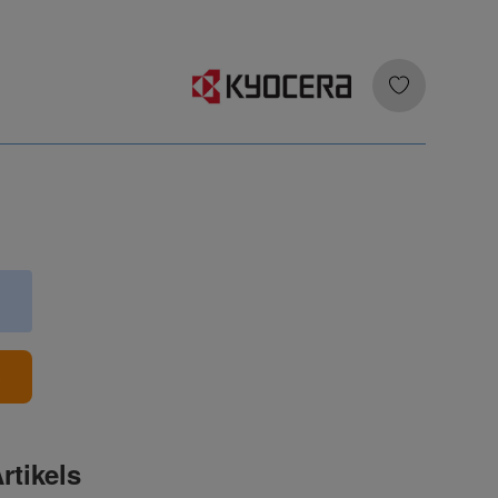
b
rtikels