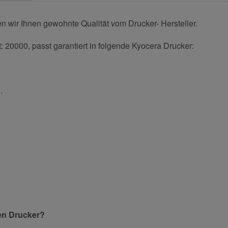
 wir Ihnen gewohnte Qualität vom Drucker- Hersteller.
 20000, passt garantiert in folgende Kyocera Drucker:
.
und helfen Sie Anderen bei der Kaufentscheidung:
Nachname
en Drucker?