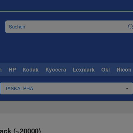
n
HP
Kodak
Kyocera
Lexmark
Oki
Ricoh
ack (~20000)