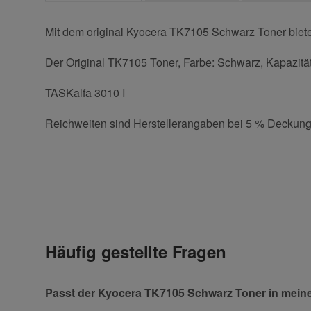
Mit dem original Kyocera TK7105 Schwarz Toner bieten
Der Original TK7105 Toner, Farbe: Schwarz, Kapazität:
TASKalfa 3010 I
Reichweiten sind Herstellerangaben bei 5 % Deckung
Kontaktdaten
Geben Sie die erste Bewertung für diesen Artikel ab 
Anrede
Häufig gestellte Fragen
Vorname
Passt der Kyocera TK7105 Schwarz Toner in mein