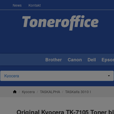
News
Kontakt
Brother
Canon
Dell
Epso
/
Kyocera
/
TASKALPHA
/
TASKalfa 3010 I
Original Kyocera TK-7105 Toner bl