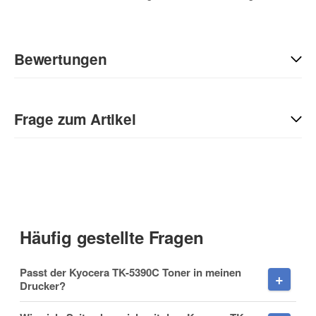
Bewertungen
Geben Sie die erste Bewertung für diesen Artikel ab und helfen
Sie Anderen bei der Kaufentscheidung:
Frage zum Artikel
Kontaktdaten
Anrede
Häufig gestellte Fragen
Vorname
Passt der Kyocera TK-5390C Toner in meinen
Drucker?