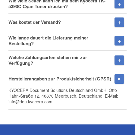
Wie viele Seiten kann ich mit dem Kyocera TK-
5390C Cyan Toner drucken?
Nachname
Was kostet der Versand?
Wie lange dauert die Lieferung meiner
Firma
Bestellung?
Welche Zahlungsarten stehen mir zur
Verfügung?
E-Mail
Herstellerangaben zur Produktsicherheit (GPSR)
KYOCERA Document Solutions Deutschland GmbH, Otto-
Hahn-Straße 12, 40670 Meerbusch, Deutschland, E-Mail:
info@deu.kyocera.com
Telefon