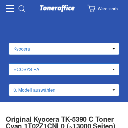
Warenkorb
Original Kyocera TK-5390 C Toner
Cyan 1T02Z1CNL0 (~13000 Seiten)