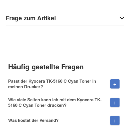
Geben Sie die erste Bewertung für diesen Artikel ab und helfen
Sie Anderen bei der Kaufentscheidung:
Frage zum Artikel
Kontaktdaten
Anrede
Häufig gestellte Fragen
Vorname
Passt der Kyocera TK-5160 C Cyan Toner in
meinen Drucker?
Wie viele Seiten kann ich mit dem Kyocera TK-
5160 C Cyan Toner drucken?
Nachname
Was kostet der Versand?