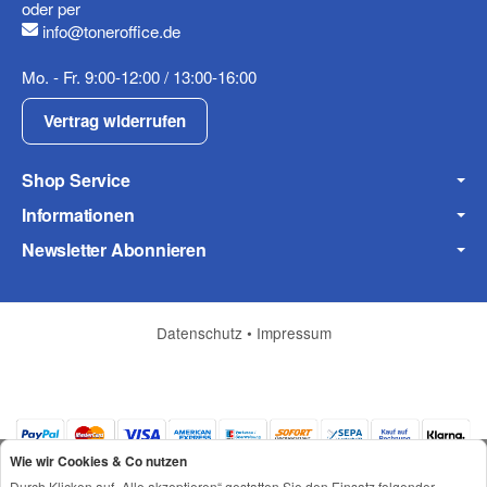
oder per
Fax
info@toneroffice.de
Mo. - Fr. 9:00-12:00 / 13:00-16:00
Vertrag widerrufen
Shop Service
Informationen
Frage zum Artikel
Ihre Frage
Newsletter Abonnieren
Datenschutz
•
Impressum
Wie wir Cookies & Co nutzen
Durch Klicken auf „Alle akzeptieren“ gestatten Sie den Einsatz folgender