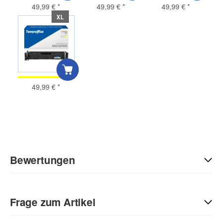
49,99 €
*
49,99 €
*
49,99 €
*
XL
49,99 €
*
Bewertungen
Geben Sie die erste Bewertung für diesen Artikel ab und helfen
Sie Anderen bei der Kaufentscheidung:
Frage zum Artikel