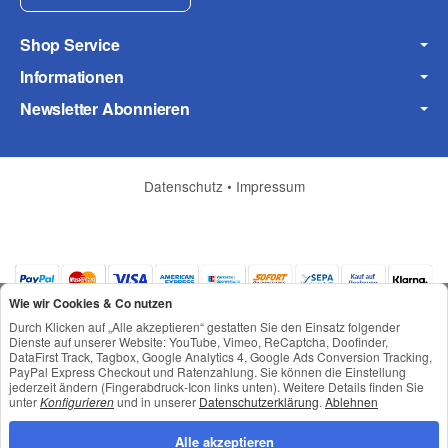
Shop Service
Informationen
Frage zum Artikel
Newsletter Abonnieren
Ihre Frage
Datenschutz
•
Impressum
Wie wir Cookies & Co nutzen
Durch Klicken auf „Alle akzeptieren“ gestatten Sie den Einsatz folgender
Dienste auf unserer Website: YouTube, Vimeo, ReCaptcha, Doofinder,
DataFirst Track, Tagbox, Google Analytics 4, Google Ads Conversion Tracking,
PayPal Express Checkout und Ratenzahlung. Sie können die Einstellung
jederzeit ändern (Fingerabdruck-Icon links unten). Weitere Details finden Sie
*
Alle Preise inkl. gesetzlicher USt., zzgl.
Versand
unter
Konfigurieren
und in unserer
Datenschutzerklärung
.
Ablehnen
© © Toneroffice.de
(* = Pflichtfelder)
Powered by
JTL-Shop
Alle akzeptieren